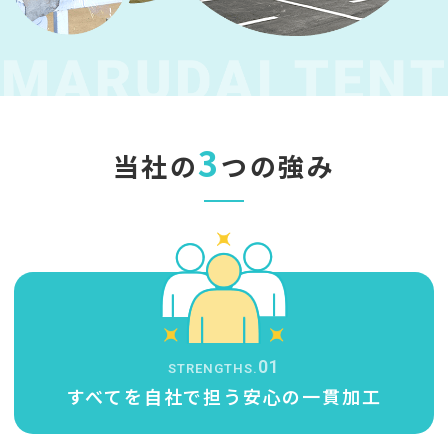
3
当社の
つの強み
01
STRENGTHS.
すべてを自社で担う
安心の一貫加工