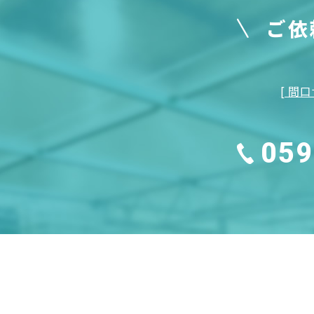
ご依
[ 間口
059