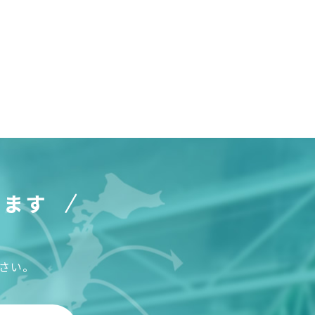
ります
の
さい。