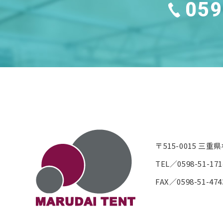
059
〒515-0015 三
TEL／0598-51-171
FAX／0598-51-474