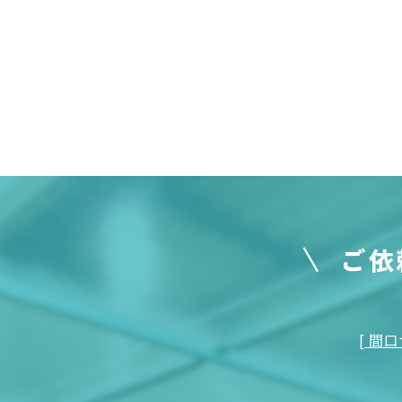
ご依
[ 間口